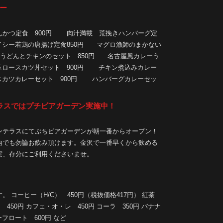
ー
んかつ定食 900円 肉汁満載 荒挽きハンバーグ定
イシー若鶏の唐揚げ定食850円 マグロ漁師のまかない
めうどんとチキンのセット 850円 名古屋風カレーう
ろ玉ロースカツ丼セット 900円 チキン煮込みカレー
スカツカレーセット 900円 ハンバーグカレーセッ
ラスではプチビアガーデン実施中！
ンテラスにてぷちビアガーデンが朝一番からオープン！
内でも勿論お飲み頂けます。金沢で一番早くから飲める
実、存分にご利用くださいませ。
 コーヒー（H/C） 450円（税抜価格417円） 紅茶
450円 カフェ・オ・レ 450円 コーラ 350円 バナナ
ーフロート 600円 など