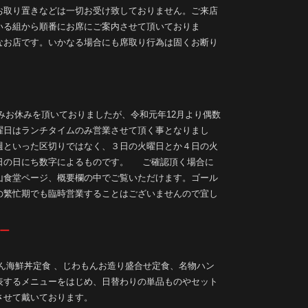
取り置きなどは一切お受け致しておりません。ご来店
いる組から順番にお席にご案内させて頂いておりま
なお店です。いかなる場合にも席取り行為は固くお断り
お休みを頂いておりましたが、令和元年12月より偶数
曜日はランチタイムのみ営業させて頂く事となりまし
週といった区切りではなく、３日の火曜日とか４日の火
日の日にち数字によるものです。 ご確認頂く場合に
山食堂ページ、概要欄の中でご覧いただけます。ゴール
の繁忙期でも臨時営業することはございませんので宜し
ー
ん海鮮丼定食 、じわもんお造り盛合せ定食、名物ハン
表するメニューをはじめ、日替わりの単品ものやセット
させて戴いております。