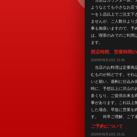
当店はカウンター席、テ
ようなとても小さなお店
ーを１品以上でご注文下
ませんが、ご人数分より
事も御座いますので、予
は、喫茶のみでのご利用
ます。
閉店時間、営業時間の
2025年09月10日 15:45
当店のお料理は定番商品
むものが殆どです。それ
いと願い、過剰に仕込み
時に、予想以上に沢山の
多くなり、ご提供出来る
事があります。これ以上
した場合、早急に営業を
す。 何卒ご理解、ご了
ご予約について
2025年09月10日 15:31