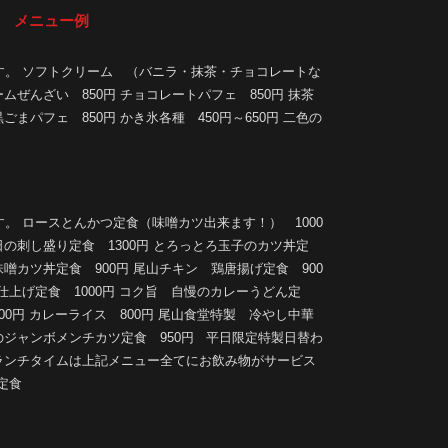
 メニュー例
す。 ソフトクリーム （バニラ・抹茶・チョコレートな
ームぜんざい 850円 チョコレートパフェ 850円 抹茶
ごまパフェ 850円 かき氷各種 450円～650円 二色の
。 ロースとんかつ定食（味噌カツ出来ます！） 1000
日の刺し盛り定食 1300円 とろっとろ玉子のカツ丼定
味噌カツ丼定食 900円 尾山チキン 鶏唐揚げ定食 900
仕上げ定食 1000円 コク旨 自慢のカレーうどん定
900円 カレーライス 800円 尾山食堂特製 冷やし中華
噂のジャンボメンチカツ定食 950円 平日限定特製日替わ
のランチタイムは上記メニュー全てにお飲み物がサービス
定食