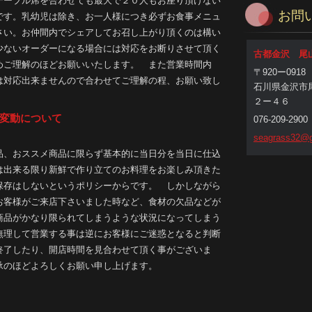
ーブル席を合わせても最大で２０人もお座り頂けない
お問
です。乳幼児は除き、お一人様につき必ずお食事メニュ
さい。お仲間内でシェアしてお召し上がり頂くのは構い
少ないオーダーになる場合には対応をお断りさせて頂く
古都金沢 尾
めご理解のほどお願いいたします。 また営業時間内
〒920ー0918
は対応出来ませんので合わせてご理解の程、お願い致し
石川県金沢市
２ー４６
変動について
076-209-2900
seagrass
32@g
、おススメ商品に限らず基本的に当日分を当日に仕込
は出来る限り新鮮で作り立てのお料理をお楽しみ頂きた
保存はしないというポリシーからです。 しかしながら
お客様がご来店下さいました時など、食材の欠品などが
商品がかなり限られてしまうような状況になってしまう
無理して営業する事は逆にお客様にご迷惑となると判断
終了したり、開店時間を見合わせて頂く事がございま
承のほどよろしくお願い申し上げます。