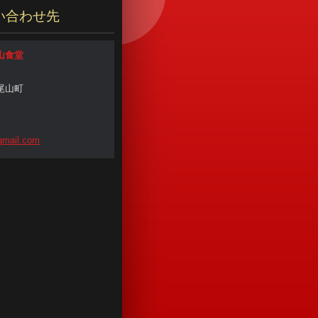
い合わせ先
山食堂
尾山町
mail
.com