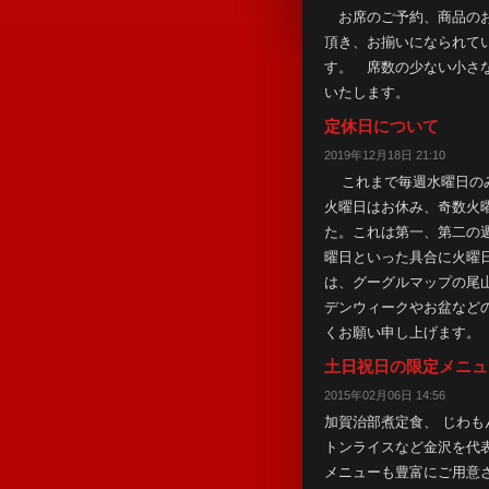
お席のご予約、商品のお
頂き、お揃いになられて
す。 席数の少ない小さ
いたします。
定休日について
2019年12月18日 21:10
これまで毎週水曜日のみ
火曜日はお休み、奇数火
た。これは第一、第二の
曜日といった具合に火曜
は、グーグルマップの尾
デンウィークやお盆など
くお願い申し上げます。
土日祝日の限定メニュ
2015年02月06日 14:56
加賀治部煮定食、 じわも
トンライスなど金沢を代
メニューも豊富にご用意