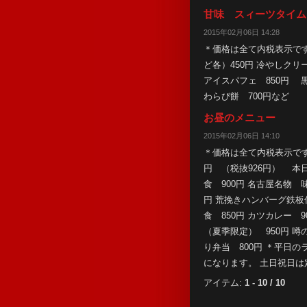
甘味 スィーツタイム
2015年02月06日 14:28
＊価格は全て内税表示で
ど各）450円 冷やしクリ
アイスパフェ 850円 黒
わらび餅 700円など
お昼のメニュー
2015年02月06日 14:10
＊価格は全て内税表示です
円 （税抜926円） 本
食 900円 名古屋名物 
円 荒挽きハンバーグ鉄板
食 850円 カツカレー 
（夏季限定） 950円 
り弁当 800円 ＊平日
になります。 土日祝日は
アイテム:
1 - 10 / 10