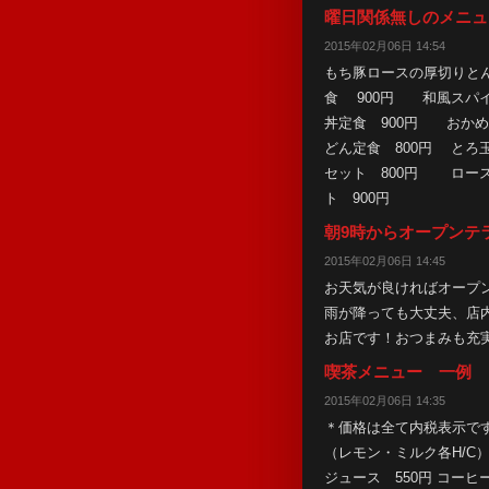
曜日関係無しのメニュ
2015年02月06日 14:54
もち豚ロースの厚切りと
食 900円 和風スパ
丼定食 900円 おか
どん定食 800円 と
セット 800円 ロー
ト 900円
朝9時からオープンテ
2015年02月06日 14:45
お天気が良ければオープ
雨が降っても大丈夫、店
お店です！おつまみも充
喫茶メニュー 一例
2015年02月06日 14:35
＊価格は全て内税表示です。
（レモン・ミルク各H/C） 
ジュース 550円 コーヒ