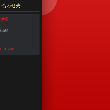
い合わせ先
山食堂
尾山町
mail
.com