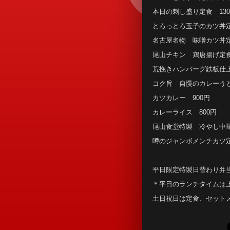
本日の刺し盛り定食 130
とろっとろ玉子のカツ丼定
名古屋名物 味噌カツ丼定
尾山チキン 鶏唐揚げ定食
荒挽きハンバーグ鉄板仕上
コク旨 自慢のカレーうど
カツカレー 900円
カレーライス 800円
尾山食堂特製 冷やし中華
噂のジャンボメンチカツ定
平日限定特製日替わり弁当
＊平日のランチタイムは
土日祝日は定食、セット