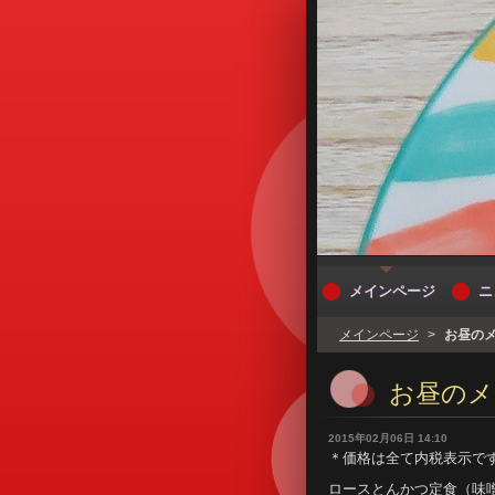
メインページ
ニ
メインページ
>
お昼の
お昼のメ
2015年02月06日 14:10
＊価格は全て内税表示で
ロースとんかつ定食（味噌