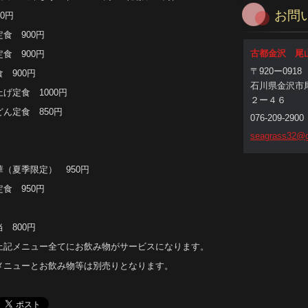
お問
0円
食 900円
古都金沢 尾
食 900円
〒920ー0918
 900円
石川県金沢市
げ定食 1000円
２ー４６
ん定食 850円
076-209-2900
seagrass
32@g
（夏季限定） 950円
食 950円
 800円
上記メニュー全てにお飲み物がサービスになります。
メニューとお飲み物等は別売りとなります。